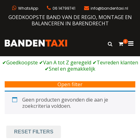
Ga
naar
WhatsApp
06 14799741
info@bandentaxi.nl
de
GOEDKOOPSTE BAND VAN DE REGIO, MONTAGE EN
inhoud
BALANCEREN IN BARENDRECHT
0
Prim
Toon
Bandentaxi
Bandengarage met eigen webshop
zoekformulie
men
voor
mobi
Open filter
Geen producten gevonden die aan je
zoekcriteria voldoen.
RESET FILTERS