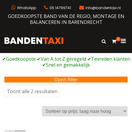
Ga
naar
WhatsApp
06 14799741
info@bandentaxi.nl
de
GOEDKOOPSTE BAND VAN DE REGIO, MONTAGE EN
inhoud
BALANCEREN IN BARENDRECHT
0
Prim
Toon
Bandentaxi
Bandengarage met eigen webshop
zoekformulie
men
voor
mobi
Open filter
Gesorteerd
Toont alle 2 resultaten
op
prijs:
laag
naar
hoog