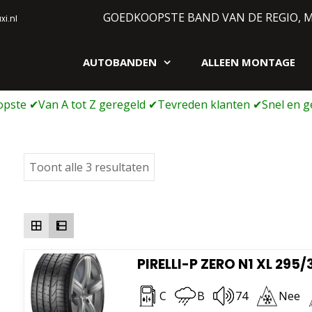
GOEDKOOPSTE BAND VAN DE REGIO, 
i.nl
AUTOBANDEN
ALLEEN MONTAGE
gen webshop
Gesorteerd
Toont alle 3 resultaten
op
prijs:
laag
naar
hoog
PIRELLI-P ZERO N1 XL 295/
C
B
74
Nee