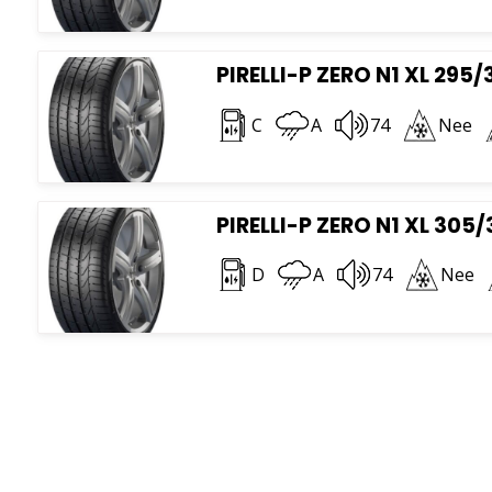
PIRELLI-P ZERO N1 XL 295/
C
A
74
Nee
PIRELLI-P ZERO N1 XL 305/
D
A
74
Nee