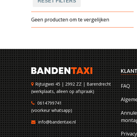
RESET FILTERS
Geen producten om te vergelijken
KLANT
Rijtuigwei 45 | 2992 ZZ | Barendrecht
FAQ
(werkplaats, alleen op afspraak)
Algem
0614799741
(voorkeur whatsapp)
Annule
montag
info@bandentaxi.nl
Privac