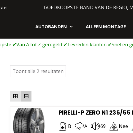
GOEDKOOPSTE BAND VAN DE REGIO, 
i.nl
AUTOBANDEN
ALLEEN MONTAGE
gen webshop
Gesorteerd
Toont alle 2 resultaten
op
prijs:
laag
naar
hoog
PIRELLI-P ZERO N1 235/55 
B
A
69
Nee