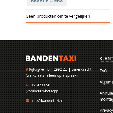
RESET FILTERS
Geen producten om te vergelijken
KLANT
Rijtuigwei 45 | 2992 ZZ | Barendrecht
FAQ
(werkplaats, alleen op afspraak)
Algem
0614799741
(voorkeur whatsapp)
Annule
montag
info@bandentaxi.nl
Privac