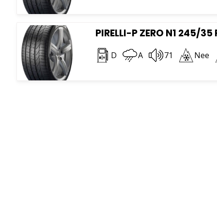
PIRELLI-P ZERO N1 245/35 
D
A
71
Nee