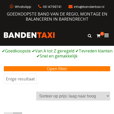
Ga
naar
WhatsApp
06 14799741
info@bandentaxi.nl
de
GOEDKOOPSTE BAND VAN DE REGIO, MONTAGE EN
inhoud
BALANCEREN IN BARENDRECHT
0
Prim
Toon
Bandentaxi
Bandengarage met eigen webshop
zoekformulie
men
voor
mobi
Open filter
Enige resultaat