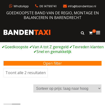
Ga
naar
WhatsApp
06 14799741
info@bandentaxi.nl
de
GOEDKOOPSTE BAND VAN DE REGIO, MONTAGE EN
inhoud
BALANCEREN IN BARENDRECHT
0
Prim
Toon
Bandentaxi
Bandengarage met eigen webshop
zoekformulie
men
voor
mobi
Open filter
Gesorteerd
Toont alle 2 resultaten
op
prijs:
laag
naar
hoog