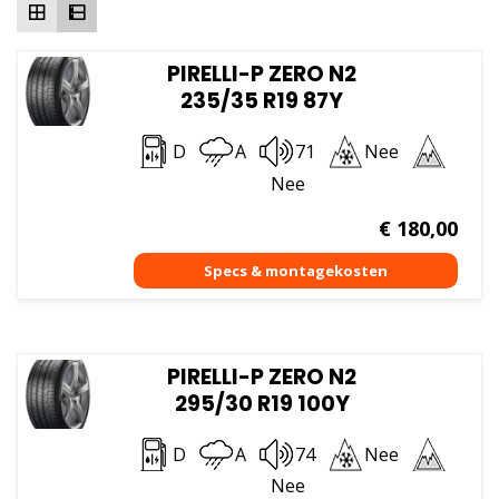
PIRELLI-P ZERO N2
235/35 R19 87Y
D
A
71
Nee
Nee
€
180,00
PIRELLI-P ZERO N2
295/30 R19 100Y
D
A
74
Nee
Nee