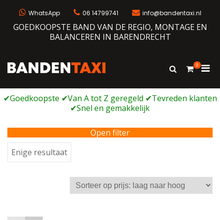
Ga
naar
WhatsApp
06 14799741
info@bandentaxi.nl
de
GOEDKOOPSTE BAND VAN DE REGIO, MONTAGE EN
inhoud
BALANCEREN IN BARENDRECHT
0
Prim
Toon
Bandentaxi
Bandengarage met eigen webshop
zoekformulie
men
voor
mobi
Open filter
Enige resultaat