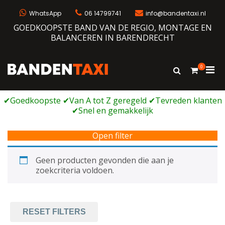
Ga
naar
WhatsApp
06 14799741
info@bandentaxi.nl
de
GOEDKOOPSTE BAND VAN DE REGIO, MONTAGE EN
inhoud
BALANCEREN IN BARENDRECHT
0
Prim
Toon
Bandentaxi
Bandengarage met eigen webshop
zoekformulie
men
voor
mobi
Open filter
Geen producten gevonden die aan je
zoekcriteria voldoen.
RESET FILTERS