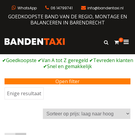
Ga
naar
WhatsApp
06 14799741
info@bandentaxi.nl
de
GOEDKOOPSTE BAND VAN DE REGIO, MONTAGE EN
inhoud
BALANCEREN IN BARENDRECHT
0
Prim
Toon
Bandentaxi
Bandengarage met eigen webshop
zoekformulie
men
voor
mobi
Open filter
Enige resultaat