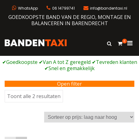
Ga
naar
WhatsApp
06 14799741
info@bandentaxi.nl
de
GOEDKOOPSTE BAND VAN DE REGIO, MONTAGE EN
inhoud
BALANCEREN IN BARENDRECHT
0
Prim
Toon
Bandentaxi
Bandengarage met eigen webshop
zoekformulie
men
voor
mobi
Open filter
Gesorteerd
Toont alle 2 resultaten
op
prijs:
laag
naar
hoog