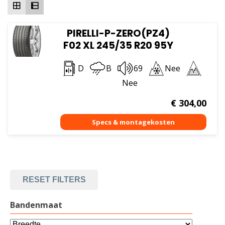
PIRELLI-P-ZERO(PZ4)
F02 XL 245/35 R20 95Y
D
B
69
Nee
Nee
€
304,00
RESET FILTERS
Bandenmaat