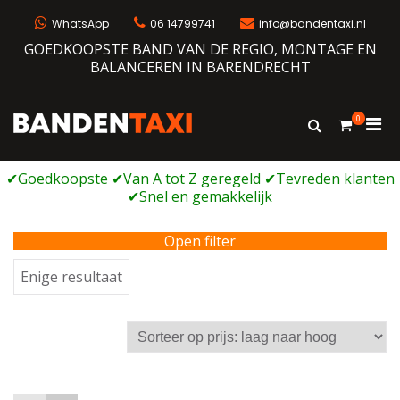
Ga
naar
WhatsApp
06 14799741
info@bandentaxi.nl
de
GOEDKOOPSTE BAND VAN DE REGIO, MONTAGE EN
inhoud
BALANCEREN IN BARENDRECHT
0
Prim
Toon
Bandentaxi
Bandengarage met eigen webshop
zoekformulie
men
voor
mobi
Open filter
Enige resultaat