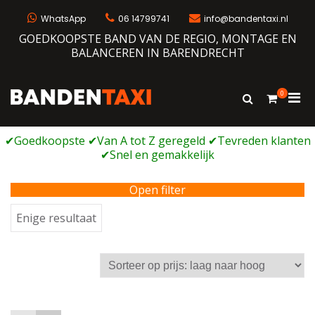
Ga
naar
WhatsApp
06 14799741
info@bandentaxi.nl
de
GOEDKOOPSTE BAND VAN DE REGIO, MONTAGE EN
inhoud
BALANCEREN IN BARENDRECHT
0
Prim
Toon
Bandentaxi
Bandengarage met eigen webshop
zoekformulie
men
voor
mobi
Open filter
Enige resultaat