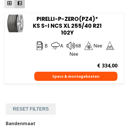
PIRELLI-P-ZERO(PZ4)*
KS S-I NCS XL 255/40 R21
102Y
B
A
68
Nee
Nee
€
334,00
RESET FILTERS
Bandenmaat