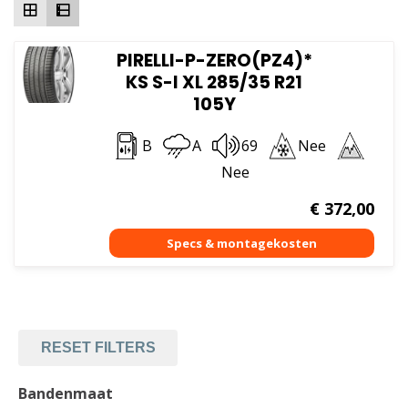
PIRELLI-P-ZERO(PZ4)*
KS S-I XL 285/35 R21
105Y
B
A
69
Nee
Nee
€
372,00
RESET FILTERS
Bandenmaat