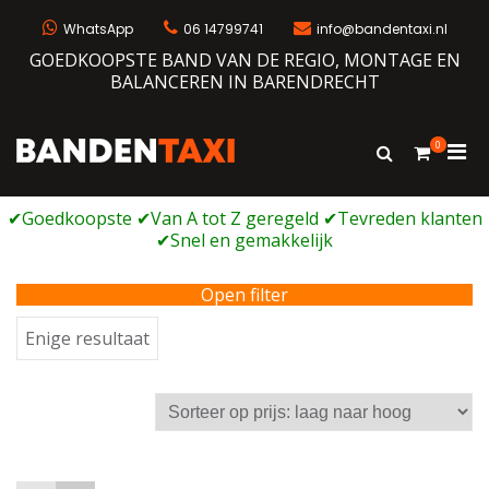
Ga
naar
WhatsApp
06 14799741
info@bandentaxi.nl
de
GOEDKOOPSTE BAND VAN DE REGIO, MONTAGE EN
inhoud
BALANCEREN IN BARENDRECHT
0
Prim
Toon
Bandentaxi
Bandengarage met eigen webshop
zoekformulie
men
voor
mobi
Open filter
Enige resultaat