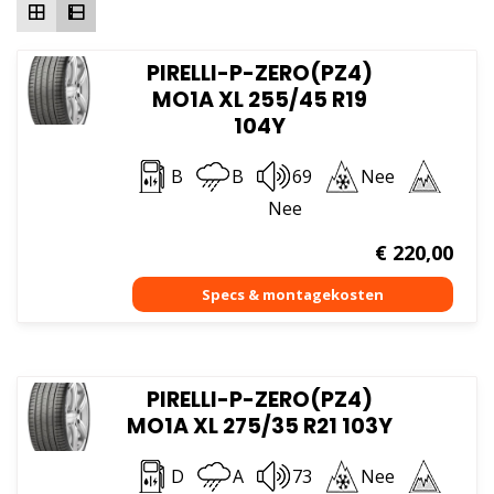
PIRELLI-P-ZERO(PZ4)
MO1A XL 255/45 R19
104Y
B
B
69
Nee
Nee
€
220,00
PIRELLI-P-ZERO(PZ4)
MO1A XL 275/35 R21 103Y
D
A
73
Nee