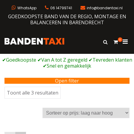
Ga
naar
WhatsApp
06 14799741
info@bandentaxi.nl
de
GOEDKOOPSTE BAND VAN DE REGIO, MONTAGE EN
inhoud
BALANCEREN IN BARENDRECHT
0
Prim
Toon
Bandentaxi
Bandengarage met eigen webshop
zoekformulie
men
voor
mobi
Open filter
Gesorteerd
Toont alle 3 resultaten
op
prijs:
laag
naar
hoog