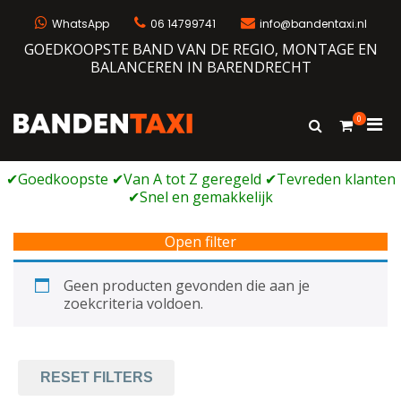
Ga
naar
WhatsApp
06 14799741
info@bandentaxi.nl
de
GOEDKOOPSTE BAND VAN DE REGIO, MONTAGE EN
inhoud
BALANCEREN IN BARENDRECHT
0
Prim
Toon
Bandentaxi
Bandengarage met eigen webshop
zoekformulie
men
voor
mobi
Open filter
Geen producten gevonden die aan je
zoekcriteria voldoen.
RESET FILTERS