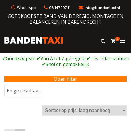
Ga
naar
WhatsApp
06 14799741
info@bandentaxi.nl
de
GOEDKOOPSTE BAND VAN DE REGIO, MONTAGE EN
inhoud
BALANCEREN IN BARENDRECHT
0
Prim
Toon
Bandentaxi
Bandengarage met eigen webshop
zoekformulie
men
voor
mobi
Open filter
Enige resultaat