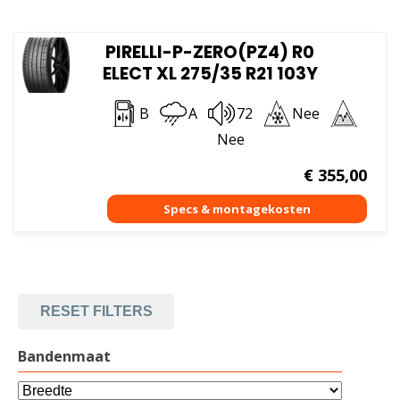
PIRELLI-P-ZERO(PZ4) R0
ELECT XL 275/35 R21 103Y
B
A
72
Nee
Nee
€
355,00
RESET FILTERS
Bandenmaat