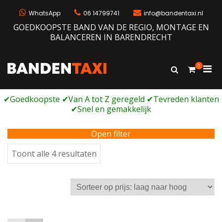
Ga
naar
WhatsApp
06 14799741
info@bandentaxi.nl
de
GOEDKOOPSTE BAND VAN DE REGIO, MONTAGE EN
inhoud
BALANCEREN IN BARENDRECHT
0
Prim
Toon
Bandentaxi
Bandengarage met eigen webshop
zoekformulie
men
voor
mobi
Open filter
Gesorteerd
Toont alle 4 resultaten
op
prijs:
laag
naar
hoog