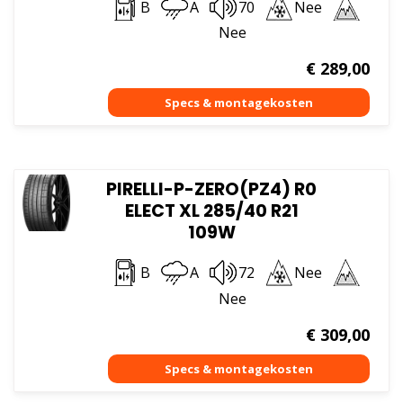
B
A
70
Nee
Nee
€
289,00
PIRELLI-P-ZERO(PZ4) R0
ELECT XL 285/40 R21
109W
B
A
72
Nee
Nee
€
309,00