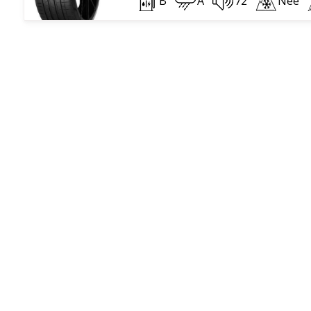
B
A
72
Nee