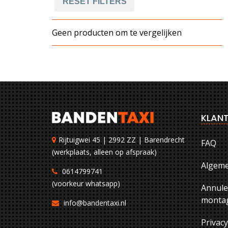
RESET FILTERS
Geen producten om te vergelijken
KLANT
Rijtuigwei 45 | 2992 ZZ | Barendrecht
FAQ
(werkplaats, alleen op afspraak)
Algem
0614799741
(voorkeur whatsapp)
Annule
montag
info@bandentaxi.nl
Privac