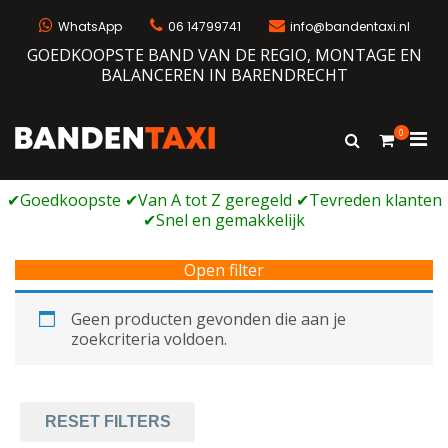
Ga
naar
WhatsApp
06 14799741
info@bandentaxi.nl
de
GOEDKOOPSTE BAND VAN DE REGIO, MONTAGE EN
inhoud
BALANCEREN IN BARENDRECHT
0
Prim
Toon
Bandentaxi
Bandengarage met eigen webshop
zoekformulie
men
voor
mobi
Open filter
Geen producten gevonden die aan je
zoekcriteria voldoen.
RESET FILTERS