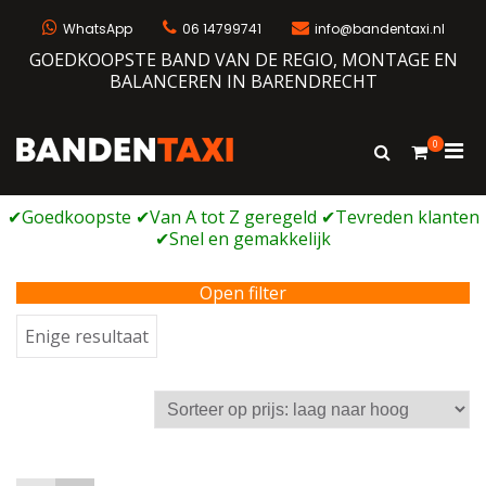
Ga
naar
WhatsApp
06 14799741
info@bandentaxi.nl
de
GOEDKOOPSTE BAND VAN DE REGIO, MONTAGE EN
inhoud
BALANCEREN IN BARENDRECHT
0
Prim
Toon
Bandentaxi
Bandengarage met eigen webshop
zoekformulie
men
voor
mobi
Open filter
Enige resultaat