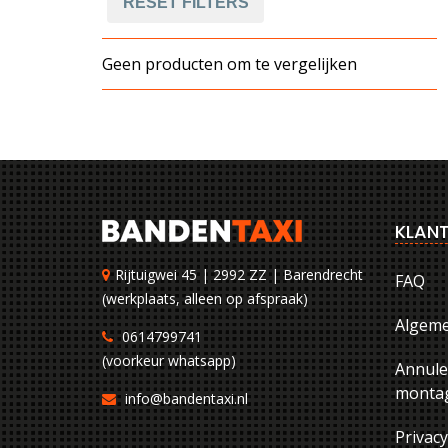
RESET FILTERS
Geen producten om te vergelijken
KLANT
Rijtuigwei 45 | 2992 ZZ | Barendrecht
FAQ
(werkplaats, alleen op afspraak)
Algem
0614799741
(voorkeur whatsapp)
Annule
montag
info@bandentaxi.nl
Privac