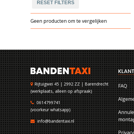
RESET FILTERS
Geen producten om te vergelijken
KLANT
Rijtuigwei 45 | 2992 ZZ | Barendrecht
FAQ
(werkplaats, alleen op afspraak)
Algem
0614799741
(voorkeur whatsapp)
Annule
montag
info@bandentaxi.nl
Privac