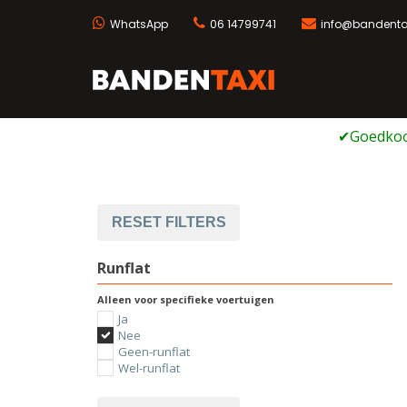
WhatsApp
06 14799741
info@bandentax
Bandentaxi
Bandengarage met ei
Ga
naar
de
inhoud
RESET FILTERS
Runflat
Alleen voor specifieke voertuigen
Ja
Nee
Geen-runflat
Wel-runflat