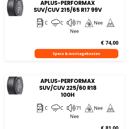
APLUS-PERFORMAX
SUV/CUV 215/65 R17 99V
C
C
71
Nee
Nee
€
74,00
APLUS-PERFORMAX
SUV/CUV 225/60 R18
100H
C
C
71
Nee
Nee
€
81,00