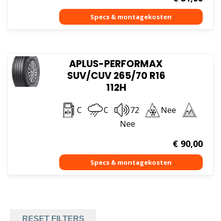
APLUS-PERFORMAX
SUV/CUV 265/70 R16
112H
C
C
72
Nee
Nee
€
90,00
RESET FILTERS