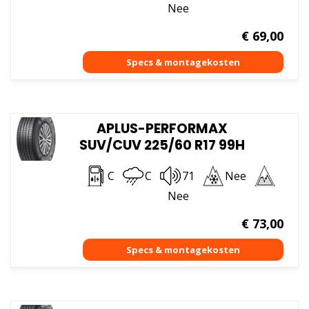
Nee
€
69,00
APLUS-PERFORMAX
SUV/CUV 225/60 R17 99H
C
C
71
Nee
Nee
€
73,00