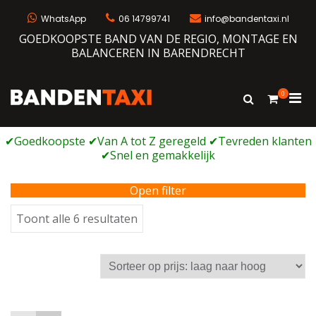
Ga
naar
WhatsApp
06 14799741
info@bandentaxi.nl
de
GOEDKOOPSTE BAND VAN DE REGIO, MONTAGE EN
inhoud
BALANCEREN IN BARENDRECHT
0
Prim
Toon
Bandentaxi
Bandengarage met eigen webshop
zoekformulie
men
voor
mobi
Open filter
Gesorteerd
Toont alle 6 resultaten
op
prijs:
laag
naar
hoog