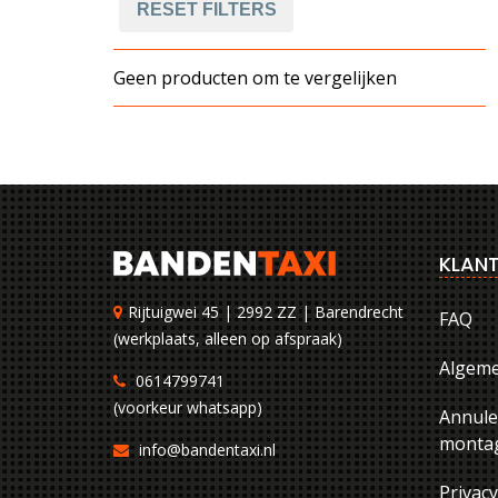
RESET FILTERS
Geen producten om te vergelijken
KLANT
Rijtuigwei 45 | 2992 ZZ | Barendrecht
FAQ
(werkplaats, alleen op afspraak)
Algem
0614799741
(voorkeur whatsapp)
Annule
montag
info@bandentaxi.nl
Privac