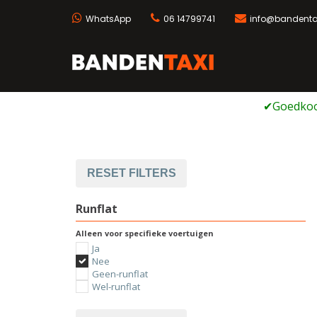
WhatsApp
06 14799741
info@bandentax
Bandentaxi
Bandengarage met ei
Ga
naar
de
inhoud
RESET FILTERS
Runflat
Alleen voor specifieke voertuigen
Ja
Nee
Geen-runflat
Wel-runflat