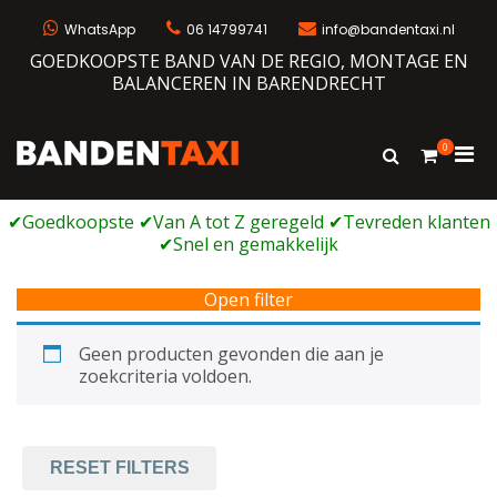
Ga
naar
WhatsApp
06 14799741
info@bandentaxi.nl
de
GOEDKOOPSTE BAND VAN DE REGIO, MONTAGE EN
inhoud
BALANCEREN IN BARENDRECHT
0
Prim
Toon
Bandentaxi
Bandengarage met eigen webshop
zoekformulie
men
voor
mobi
Open filter
Geen producten gevonden die aan je
zoekcriteria voldoen.
RESET FILTERS