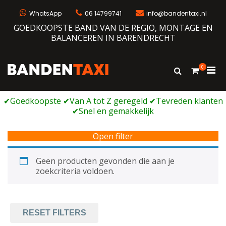
Ga
naar
WhatsApp
06 14799741
info@bandentaxi.nl
de
GOEDKOOPSTE BAND VAN DE REGIO, MONTAGE EN
inhoud
BALANCEREN IN BARENDRECHT
0
Prim
Toon
Bandentaxi
Bandengarage met eigen webshop
zoekformulie
men
voor
mobi
Open filter
Geen producten gevonden die aan je
zoekcriteria voldoen.
RESET FILTERS