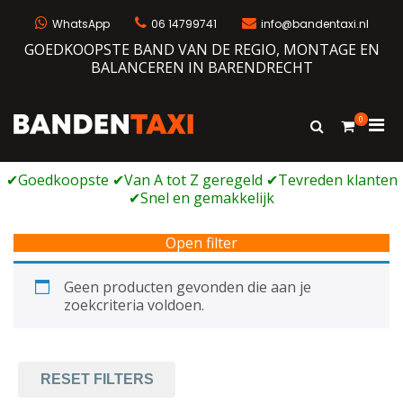
Ga
naar
WhatsApp
06 14799741
info@bandentaxi.nl
de
GOEDKOOPSTE BAND VAN DE REGIO, MONTAGE EN
inhoud
BALANCEREN IN BARENDRECHT
0
Prim
Toon
Bandentaxi
Bandengarage met eigen webshop
zoekformulie
men
voor
mobi
Open filter
Geen producten gevonden die aan je
zoekcriteria voldoen.
RESET FILTERS