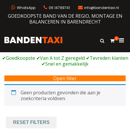
Ga
naar
WhatsApp
06 14799741
info@bandentaxi.nl
de
GOEDKOOPSTE BAND VAN DE REGIO, MONTAGE EN
inhoud
BALANCEREN IN BARENDRECHT
0
Prim
Toon
Bandentaxi
Bandengarage met eigen webshop
zoekformulie
men
voor
mobi
Open filter
Geen producten gevonden die aan je
zoekcriteria voldoen.
RESET FILTERS