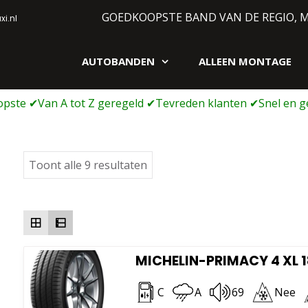
GOEDKOOPSTE BAND VAN DE REGIO, 
i.nl
AUTOBANDEN
ALLEEN MONTAGE
gen webshop
Gesorteerd
Toont alle 9 resultaten
op
prijs:
laag
naar
hoog
MICHELIN-PRIMACY 4 XL 1
C
A
69
Nee