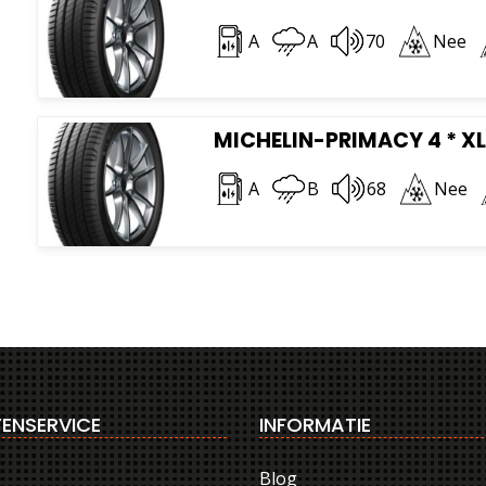
A
A
70
Nee
MICHELIN-PRIMACY 4 * XL
A
B
68
Nee
ENSERVICE
INFORMATIE
Blog