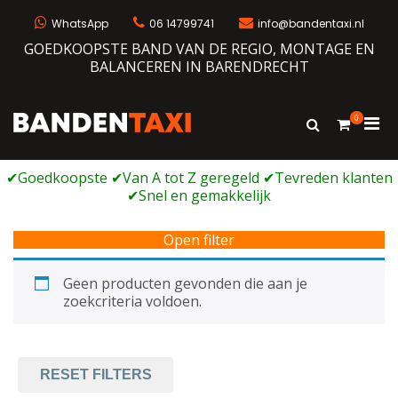
Ga
naar
WhatsApp
06 14799741
info@bandentaxi.nl
de
GOEDKOOPSTE BAND VAN DE REGIO, MONTAGE EN
inhoud
BALANCEREN IN BARENDRECHT
0
Prim
Toon
Bandentaxi
Bandengarage met eigen webshop
zoekformulie
men
voor
mobi
Open filter
Geen producten gevonden die aan je
zoekcriteria voldoen.
RESET FILTERS