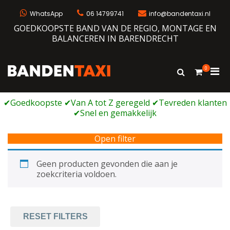
Ga
naar
WhatsApp
06 14799741
info@bandentaxi.nl
de
GOEDKOOPSTE BAND VAN DE REGIO, MONTAGE EN
inhoud
BALANCEREN IN BARENDRECHT
0
Prim
Toon
Bandentaxi
Bandengarage met eigen webshop
zoekformulie
men
voor
mobi
Open filter
Geen producten gevonden die aan je
zoekcriteria voldoen.
RESET FILTERS