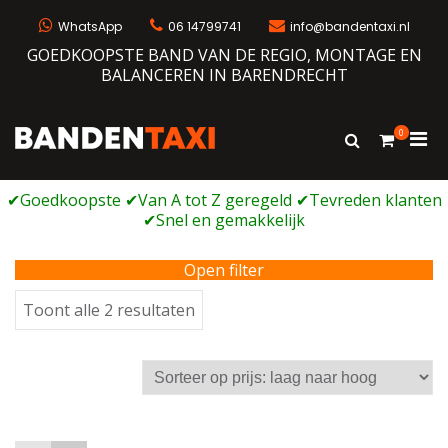
Ga
naar
WhatsApp
06 14799741
info@bandentaxi.nl
de
GOEDKOOPSTE BAND VAN DE REGIO, MONTAGE EN
inhoud
BALANCEREN IN BARENDRECHT
0
Prim
Toon
Bandentaxi
Bandengarage met eigen webshop
zoekformulie
men
voor
mobi
Open filter
Gesorteerd
Toont alle 2 resultaten
op
prijs:
laag
naar
hoog