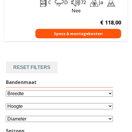
C
D
72
Ja
Nee
€
118,00
RESET FILTERS
Bandenmaat
Seizoen