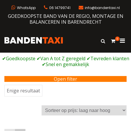
Ga
naar
WhatsApp
06 14799741
info@bandentaxi.nl
de
GOEDKOOPSTE BAND VAN DE REGIO, MONTAGE EN
inhoud
BALANCEREN IN BARENDRECHT
0
Prim
Toon
Bandentaxi
Bandengarage met eigen webshop
zoekformulie
men
voor
mobi
Open filter
Enige resultaat