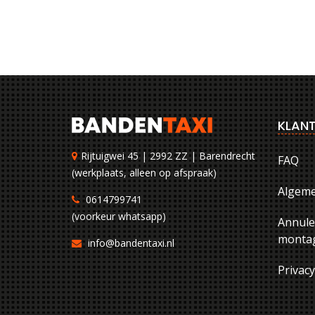
KLANT
Rijtuigwei 45 | 2992 ZZ | Barendrecht
FAQ
(werkplaats, alleen op afspraak)
Algem
0614799741
(voorkeur whatsapp)
Annule
montag
info@bandentaxi.nl
Privac