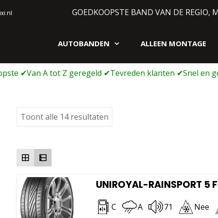
GOEDKOOPSTE BAND VAN DE REGIO, 
i.nl
AUTOBANDEN
ALLEEN MONTAGE
gen webshop
Gesorteerd
Toont alle 14 resultaten
op
prijs:
laag
naar
hoog
UNIROYAL-RAINSPORT 5 FR
C
A
71
Nee