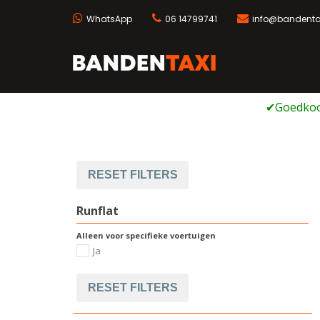
WhatsApp
06 14799741
info@bandentax
Bandentaxi
Bandengarage met ei
Ga
naar
de
inhoud
RESET FILTERS
Runflat
Alleen voor specifieke voertuigen
Ja
RESET FILTERS