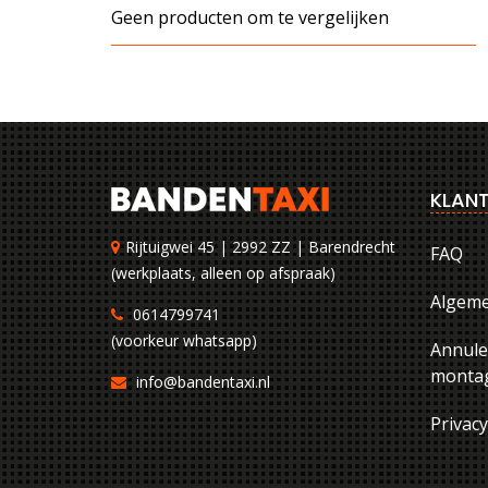
Geen producten om te vergelijken
KLANT
Rijtuigwei 45 | 2992 ZZ | Barendrecht
FAQ
(werkplaats, alleen op afspraak)
Algem
0614799741
(voorkeur whatsapp)
Annule
montag
info@bandentaxi.nl
Privac