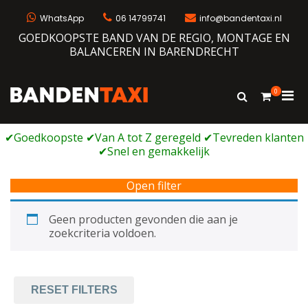
Ga
naar
WhatsApp
06 14799741
info@bandentaxi.nl
de
GOEDKOOPSTE BAND VAN DE REGIO, MONTAGE EN
inhoud
BALANCEREN IN BARENDRECHT
0
Prim
Toon
Bandentaxi
Bandengarage met eigen webshop
zoekformulie
men
voor
mobi
Open filter
Geen producten gevonden die aan je
zoekcriteria voldoen.
RESET FILTERS