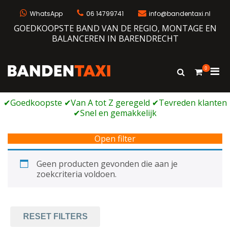
Ga
naar
WhatsApp
06 14799741
info@bandentaxi.nl
de
GOEDKOOPSTE BAND VAN DE REGIO, MONTAGE EN
inhoud
BALANCEREN IN BARENDRECHT
0
Prim
Toon
Bandentaxi
Bandengarage met eigen webshop
zoekformulie
men
voor
mobi
Open filter
Geen producten gevonden die aan je
zoekcriteria voldoen.
RESET FILTERS