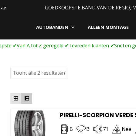
GOEDKOOPSTE BAND VAN DE REGIO, 
i.nl
AUTOBANDEN
ALLEEN MONTAGE
gen webshop
Gesorteerd
Toont alle 2 resultaten
op
prijs:
laag
naar
hoog
PIRELLI-SCORPION VERDE S
B
B
71
Nee