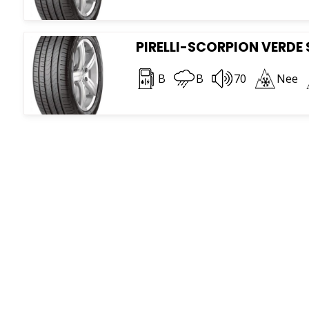
PIRELLI-SCORPION VERDE S
B
B
70
Nee