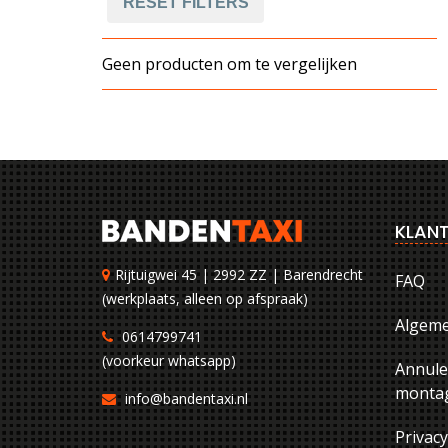
RESET FILTERS
Geen producten om te vergelijken
KLANT
Rijtuigwei 45 | 2992 ZZ | Barendrecht
FAQ
(werkplaats, alleen op afspraak)
Algem
0614799741
(voorkeur whatsapp)
Annule
montag
info@bandentaxi.nl
Privac