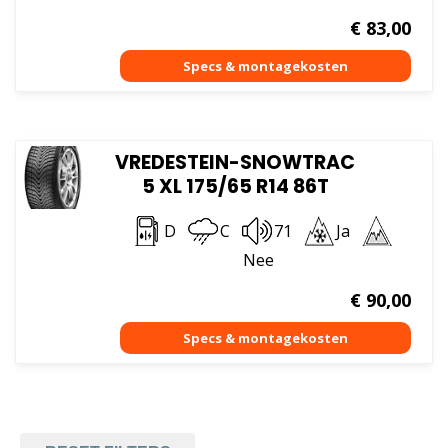
€
83,00
VREDESTEIN-SNOWTRAC
5 XL 175/65 R14 86T
D
C
71
Ja
Nee
€
90,00