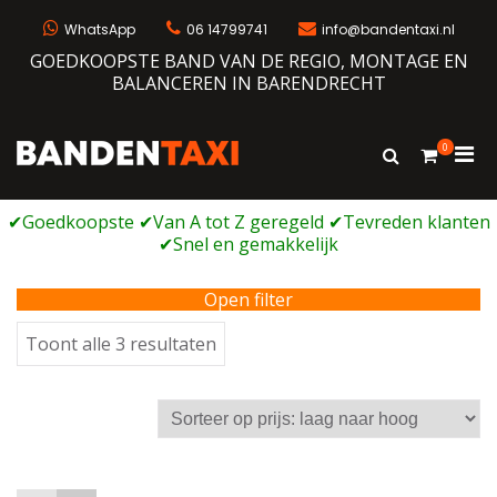
Ga
naar
WhatsApp
06 14799741
info@bandentaxi.nl
de
GOEDKOOPSTE BAND VAN DE REGIO, MONTAGE EN
inhoud
BALANCEREN IN BARENDRECHT
0
Prim
Toon
Bandentaxi
Bandengarage met eigen webshop
zoekformulie
men
voor
mobi
Open filter
Gesorteerd
Toont alle 3 resultaten
op
prijs:
laag
naar
hoog