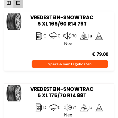
VREDESTEIN-SNOWTRAC
5 XL 165/60 R14 79T
C
C
70
Ja
Nee
€
79,00
VREDESTEIN-SNOWTRAC
5 XL 175/70 R14 88T
D
C
71
Ja
Nee