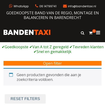
Ga
naar
WhatsApp
06 14799741
info@bandentaxi.nl
de
GOEDKOOPSTE BAND VAN DE REGIO, MONTAGE EN
inhoud
BALANCEREN IN BARENDRECHT
0
Prim
Toon
Bandentaxi
Bandengarage met eigen webshop
zoekformulie
men
voor
mobi
Open filter
Geen producten gevonden die aan je
zoekcriteria voldoen.
RESET FILTERS