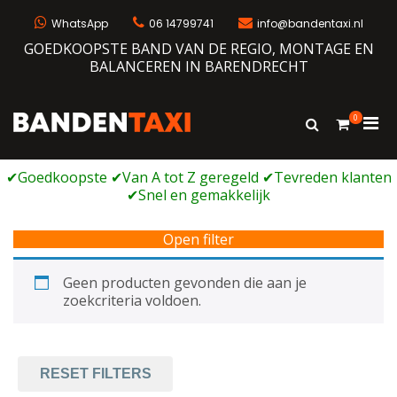
Ga
naar
WhatsApp
06 14799741
info@bandentaxi.nl
de
GOEDKOOPSTE BAND VAN DE REGIO, MONTAGE EN
inhoud
BALANCEREN IN BARENDRECHT
0
Prim
Toon
Bandentaxi
Bandengarage met eigen webshop
zoekformulie
men
voor
mobi
Open filter
Geen producten gevonden die aan je
zoekcriteria voldoen.
RESET FILTERS