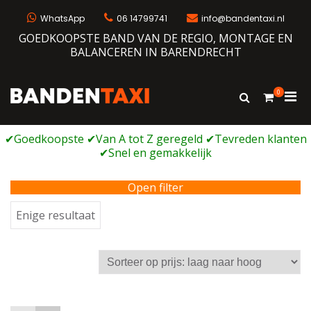
Ga
naar
WhatsApp
06 14799741
info@bandentaxi.nl
de
GOEDKOOPSTE BAND VAN DE REGIO, MONTAGE EN
inhoud
BALANCEREN IN BARENDRECHT
0
Prim
Toon
Bandentaxi
Bandengarage met eigen webshop
zoekformulie
men
voor
mobi
Open filter
Enige resultaat