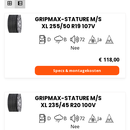
GRIPMAX-STATURE M/S
XL 255/50 R19 107V
D
B
72
Ja
Nee
€
118,00
GRIPMAX-STATURE M/S
XL 235/45 R20 100V
D
B
72
Ja
Nee