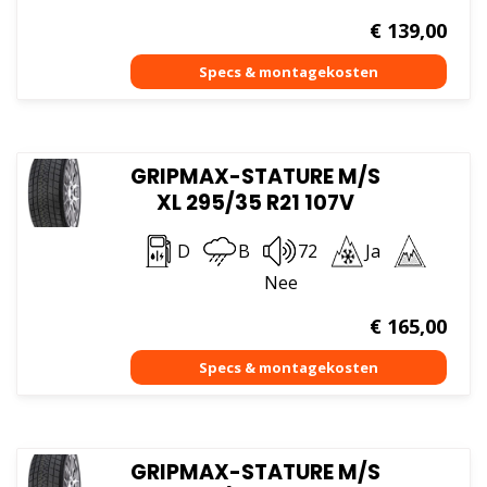
€
139,00
GRIPMAX-STATURE M/S
XL 295/35 R21 107V
D
B
72
Ja
Nee
€
165,00
GRIPMAX-STATURE M/S