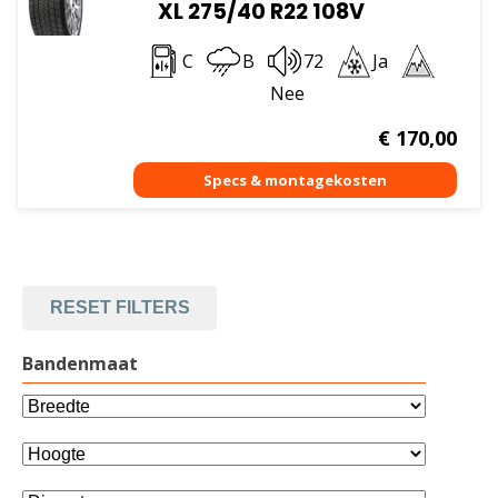
XL 275/40 R22 108V
C
B
72
Ja
Nee
€
170,00
RESET FILTERS
Bandenmaat