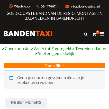
Ga
naar
WhatsApp
06 14799741
info@bandentaxi.nl
de
GOEDKOOPSTE BAND VAN DE REGIO, MONTAGE EN
inhoud
BALANCEREN IN BARENDRECHT
0
Prim
Toon
Bandentaxi
Bandengarage met eigen webshop
zoekformulie
men
voor
mobi
Open filter
Geen producten gevonden die aan je
zoekcriteria voldoen.
RESET FILTERS