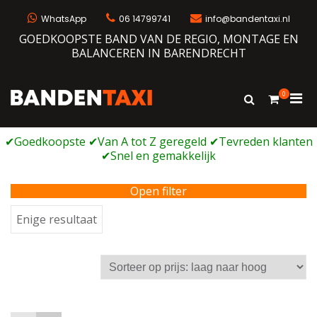
Ga
naar
WhatsApp
06 14799741
info@bandentaxi.nl
de
GOEDKOOPSTE BAND VAN DE REGIO, MONTAGE EN
inhoud
BALANCEREN IN BARENDRECHT
0
Prim
Toon
Bandentaxi
Bandengarage met eigen webshop
zoekformulie
men
voor
mobi
Open filter
Enige resultaat