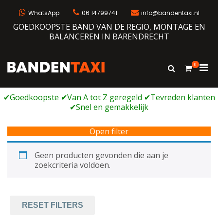
Ga
naar
WhatsApp
06 14799741
info@bandentaxi.nl
de
GOEDKOOPSTE BAND VAN DE REGIO, MONTAGE EN
inhoud
BALANCEREN IN BARENDRECHT
0
Prim
Toon
Bandentaxi
Bandengarage met eigen webshop
zoekformulie
men
voor
mobi
Open filter
Geen producten gevonden die aan je
zoekcriteria voldoen.
RESET FILTERS