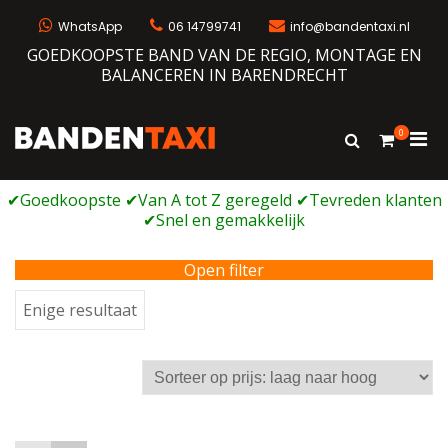
Ga
naar
WhatsApp
06 14799741
info@bandentaxi.nl
de
GOEDKOOPSTE BAND VAN DE REGIO, MONTAGE EN
inhoud
BALANCEREN IN BARENDRECHT
0
Prim
Toon
Bandentaxi
Bandengarage met eigen webshop
zoekformulie
men
voor
mobi
Open filter
Enige resultaat