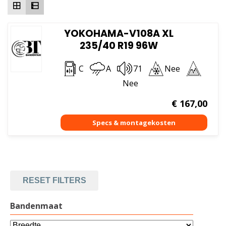
YOKOHAMA-V108A XL
235/40 R19 96W
C
A
71
Nee
Nee
€
167,00
RESET FILTERS
Bandenmaat