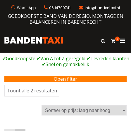
Ga
naar
WhatsApp
06 14799741
info@bandentaxi.nl
de
GOEDKOOPSTE BAND VAN DE REGIO, MONTAGE EN
inhoud
BALANCEREN IN BARENDRECHT
0
Prim
Toon
Bandentaxi
Bandengarage met eigen webshop
zoekformulie
men
voor
mobi
Open filter
Gesorteerd
Toont alle 2 resultaten
op
prijs:
laag
naar
hoog