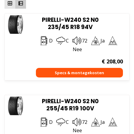
PIRELLI-W240 S2 N0
235/45 R18 94V
D
C
72
Ja
Nee
€
208,00
PIRELLI-W240 S2 N0
255/45 R19 100V
D
C
72
Ja
Nee