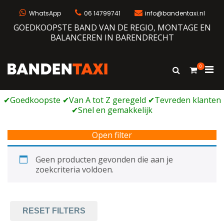
Ga
naar
WhatsApp
06 14799741
info@bandentaxi.nl
de
GOEDKOOPSTE BAND VAN DE REGIO, MONTAGE EN
inhoud
BALANCEREN IN BARENDRECHT
0
Prim
Toon
Bandentaxi
Bandengarage met eigen webshop
zoekformulie
men
voor
mobi
Open filter
Geen producten gevonden die aan je
zoekcriteria voldoen.
RESET FILTERS