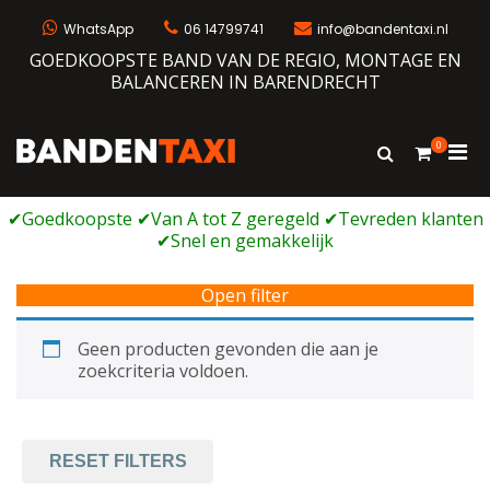
Ga
naar
WhatsApp
06 14799741
info@bandentaxi.nl
de
GOEDKOOPSTE BAND VAN DE REGIO, MONTAGE EN
inhoud
BALANCEREN IN BARENDRECHT
0
Prim
Toon
Bandentaxi
Bandengarage met eigen webshop
zoekformulie
men
voor
mobi
Open filter
Geen producten gevonden die aan je
zoekcriteria voldoen.
RESET FILTERS